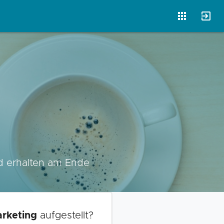
Vorlagen
Neukunden
Unternehmen
Webinare
Magazin
Checks
Club
nd erhalten am Ende
rketing
aufgestellt?